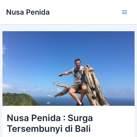
Lewati
Nusa Penida
ke
Main
konten
Men
Nusa Penida : Surga
Tersembunyi di Bali